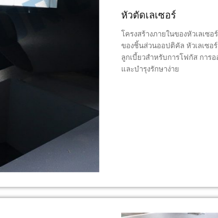
หัวตัดเลเซอร์
โครงสร้างภายในของหัวเลเซอร์ถู
ของชิ้นส่วนออปติคัล หัวเลเซอร
ลูกเบี้ยวสำหรับการโฟกัส การ
และบำรุงรักษาง่าย